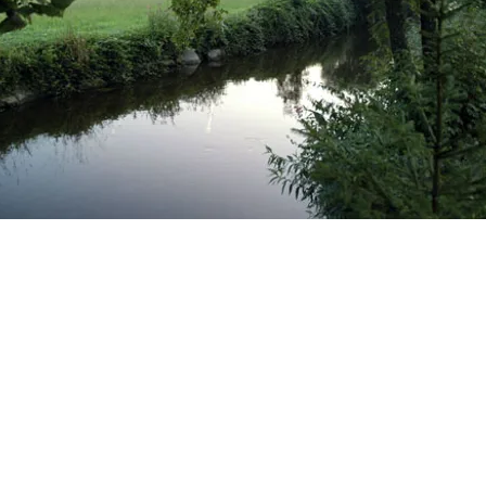
Endereço:
Obere Rainstrasse 4a
D-79297 Winden im Elztal