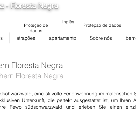
 - Floresta Negra
info@ferienwohnung.holiday
5cde-3194-bb3b-136_d875b
Inglês
Proteção de
Proteção de dados
dados
as
atrações
apartamento
Sobre nós
bem-
rn Floresta Negra
hern Floresta Negra
schwarzwald, eine stilvolle Ferienwohnung im malerischen 
lusiven Unterkunft, die perfekt ausgestattet ist, um Ihren 
hre Fewo südschwarzwald und erleben Sie einen einzig