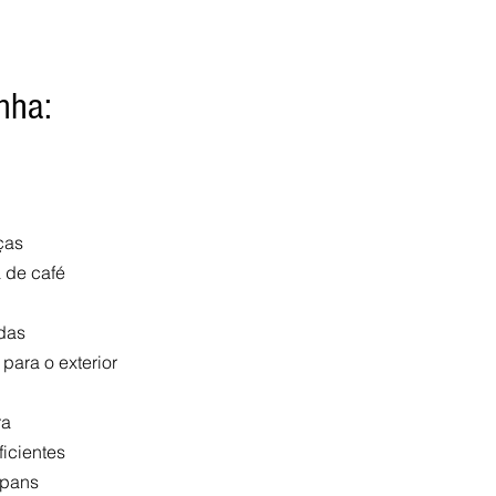
nha:
ças
 de café
das
 para o exterior
ra
ficientes
 pans