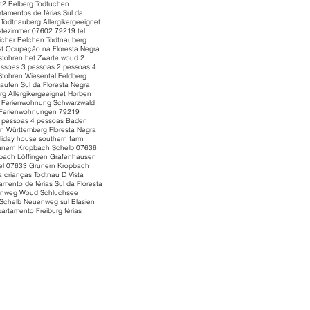
t2 Belberg Todtuchen
tamentos de férias Sul da
Todtnauberg Allergikergeeignet
stezimmer 07602 79219 tel
icher Belchen Todtnauberg
st Ocupação na Floresta Negra.
 stohren het Zwarte woud 2
pessoas 3 pessoas 2 pessoas 4
Stohren Wiesental Feldberg
aufen Sul da Floresta Negra
g Allergikergeeignet Horben
2 Ferienwohnung Schwarzwald
 Ferienwohnungen 79219
2 pessoas 4 pessoas Baden
n Württemberg Floresta Negra
liday house southern farm
runern Kropbach Schelb 07636
enbach Löffingen Grafenhausen
el 07633 Grunern Kropbach
 crianças Todtnau D Vista
ento de férias Sul da Floresta
euenweg Woud Schluchsee
 Schelb Neuenweg sul Blasien
rtamento Freiburg férias