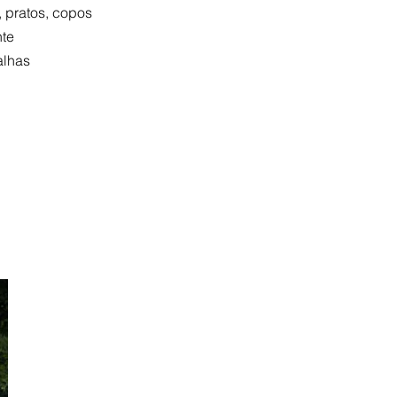
, pratos, copos
nte
alhas