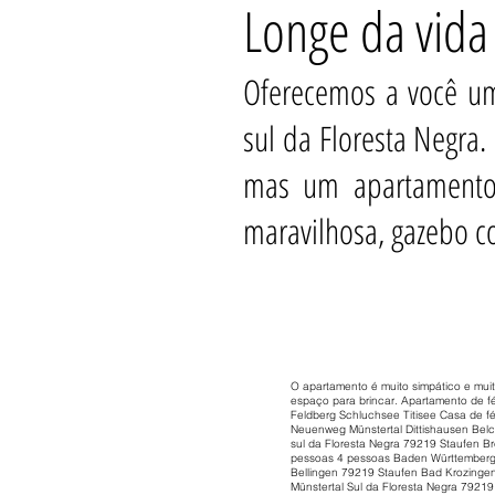
Longe da vida
Oferecemos a você um
sul da Floresta Negra
mas um apartamento d
maravilhosa, gazebo c
O apartamento é muito simpático e muit
espaço para brincar. Apartamento de f
Feldberg Schluchsee Titisee Casa de f
Neuenweg Münstertal Dittishausen Bel
sul da Floresta Negra 79219 Staufen Br
pessoas 4 pessoas Baden Württemberg F
Bellingen 79219 Staufen Bad Krozingen
Münstertal Sul da Floresta Negra 79219