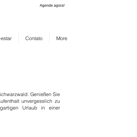
Agende agora!
_cc781905-
-1cf5_d0755
estar
Contato
More
Schwarzwald. Genießen Sie
Aufenthalt unvergesslich zu
artigen Urlaub in einer