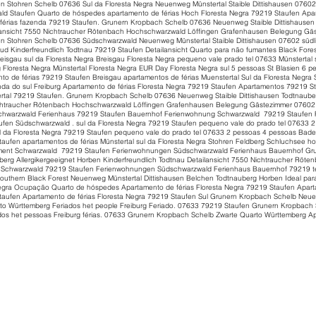
 Stohren Schelb 07636 Sul da Floresta Negra Neuenweg Münstertal Staible Dittishausen 07602
ld Staufen Quarto de hóspedes apartamento de férias Hoch Floresta Negra 79219 Staufen Apar
férias fazenda 79219 Staufen. Grunern Kropbach Schelb 07636 Neuenweg Staible Dittishausen 
ilansicht 7550 Nichtraucher Rötenbach Hochschwarzwald Löffingen Grafenhausen Belegung Gä
 Stohren Schelb 07636 Südschwarzwald Neuenweg Münstertal Staible Dittishausen 07602 südl
ud Kinderfreundlich Todtnau 79219 Staufen Detailansicht Quarto para não fumantes Black Fore
eisgau sul da Floresta Negra Breisgau Floresta Negra pequeno vale prado tel 07633 Münstertal
loresta Negra Münstertal Floresta Negra EUR Day Floresta Negra sul 5 pessoas St Blasien 6 
 de férias 79219 Staufen Breisgau apartamentos de férias Muenstertal Sul da Floresta Negra 
nda do sul Freiburg Apartamento de férias Floresta Negra 79219 Staufen Apartamentos 79219 St
ertal 79219 Staufen. Grunern Kropbach Schelb 07636 Neuenweg Staible Dittishausen Todtnauber
Nichtraucher Rötenbach Hochschwarzwald Löffingen Grafenhausen Belegung Gästezimmer 0760
chwarzwald Ferienhaus 79219 Staufen Bauernhof Ferienwohnung Schwarzwald 79219 Staufen
fen Südschwarzwald . sul da Floresta Negra 79219 Staufen pequeno vale do prado tel 07633 
l da Floresta Negra 79219 Staufen pequeno vale do prado tel 07633 2 pessoas 4 pessoas Bade
aufen apartamentos de férias Münstertal sul da Floresta Negra Stohren Feldberg Schluchsee ho
artment Schwarzwald 79219 Staufen Ferienwohnungen Südschwarzwald Ferienhaus Bauernhof G
berg Allergikergeeignet Horben Kinderfreundlich Todtnau Detailansicht 7550 Nichtraucher Röt
Schwarzwald 79219 Staufen Ferienwohnungen Südschwarzwald Ferienhaus Bauernhof 79219 t
uthern Black Forest Neuenweg Münstertal Dittishausen Belchen Todtnauberg Horben Ideal para
egra Ocupação Quarto de hóspedes Apartamento de férias Floresta Negra 79219 Staufen Apartam
taufen Apartamento de férias Floresta Negra 79219 Staufen Sul Grunern Kropbach Schelb N
arto Württemberg Feriados het people Freiburg Feriado. 07633 79219 Staufen Grunern Kropbach
os het pessoas Freiburg férias. 07633 Grunern Kropbach Schelb Zwarte Quarto Württemberg Apa