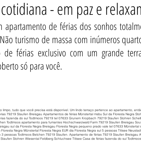
 cotidiana - em paz e relax
 apartamento de férias dos sonhos totalm
. Não turismo de massa com inúmeros quart
e férias exclusivo com um grande terraç
oberto só para você.
o limpo, tudo que você precisa está disponível. Um lindo terraço pertence ao apartamento, entã
érias 79219 Staufen Breisgau Apartamentos de férias Münstertal msbu Sul da Floresta Negra St
érias fazenda do sul Todtmoos 79219 tel 07633 Grunern Kropbach 79219 Staufen Stohren Schel
chen Todtmoos apartamento para fumantes Hochschwarzwald Farm 79219 Staufen Breisgau South
eisgau sul da Floresta Negra Breisgau Floresta Negra pequeno prado vale tel 07633 Münstertal
loresta Negra Münstertal Floresta Negra EUR dia Floresta Negra sul 5 pessoas Titisee Neustad
 3 pessoas Todtmoos Belchen 79219 Staufen. Apartamento de férias 79219 Staufen Breisgau A
 Staufen Stohren Wiesental Feldberg Schluchsee Titisee Casa de férias fazenda do sul Todtmoos