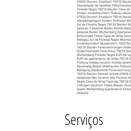
07633 Grunern Kropbach 79219 Staufen
Visualização de detalhes 792schwarzwa
Floresta Negra 79219 Staufen Casa de 
Horben Kinderfreundlich Todtnau Deta
07633 Grunern Kropbach 79219 Staufen
Allergikergeeignet Horben Todtmoos Wo
Sul da Floresta Negra 79219 Staufen Br
pessoas 4 pessoas Baden Württemberg F
pessoas Baden Württemberg Apartamento
Schluchsee Titisee Casa de férias faze
Breisgau Sul da Floresta Negra Muenst
Kinderfreundlich Detailansicht 7550 
79219 Staufen Ferienwohnungen Süds
Südschwarzwald Ferienhaus 79219 Stau
Württemberg Floresta Negra EUR dia su
EUR dia apartamento de férias 79219 St
Freiburg holiday vacation holiday ap
Neuenweg Staible Dittishausen Todtnau
Belegung Gästezimmer Ferienwohnung 
79219 Staufen Stohren Schelb 07636 So
detalhada Não fumante Alta Floresta N
Negra Casa de férias Fazenda 79219 S
Löffingen Southern Titisee Blasien Qu
quarto Württemberg Apartamento Feriad
pessoas
Serviços