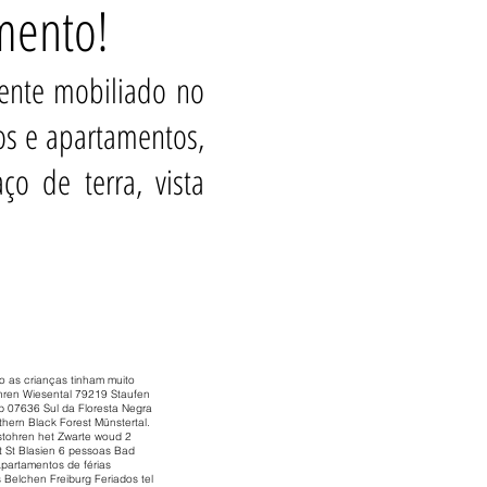
amento!
ente mobiliado no
os e apartamentos,
o de terra, vista
o as crianças tinham muito
ohren Wiesental 79219 Staufen
b 07636 Sul da Floresta Negra
ern Black Forest Münstertal.
 stohren het Zwarte woud 2
t St Blasien 6 pessoas Bad
partamentos de férias
 Belchen Freiburg Feriados tel