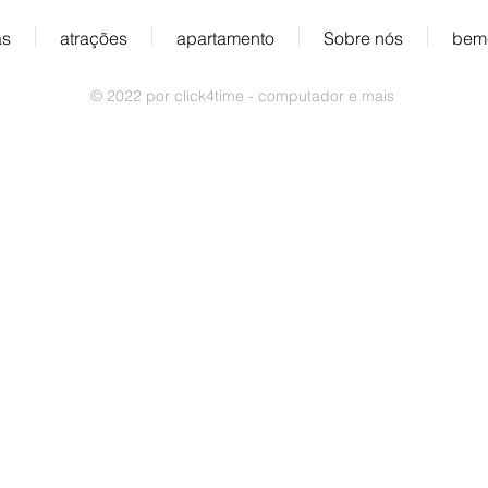
as
atrações
apartamento
Sobre nós
bem-
© 2022 por click4time - computador e mais