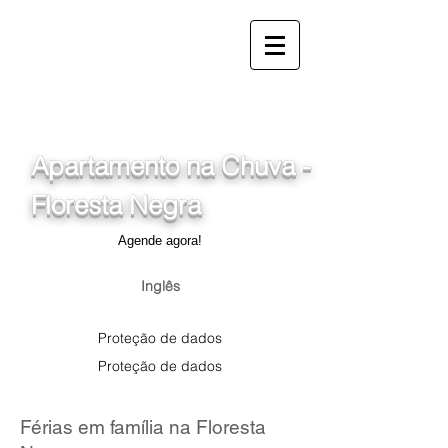
info@ferienwohnung.holiday
_cc781905-5cde-3194-
bb3b-136_d875b-
1cf5_d0755
Apartamento na Chuva -
Floresta Negra
Agende agora!
Inglês
Proteção de dados
Proteção de dados
Férias em família na Floresta