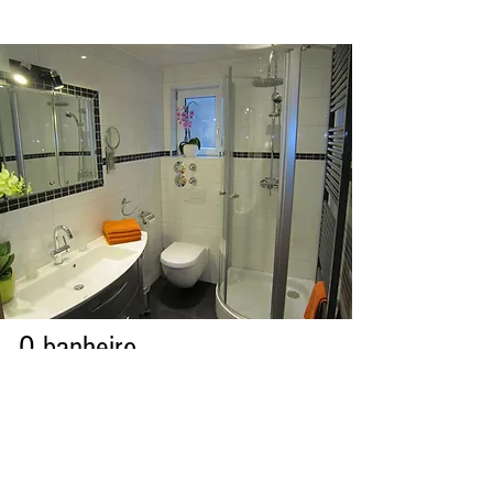
O banheiro
O banheiro tem chuveiro, vaso sanitário,
pia, secador de cabelo, espelho de
aumento, sabonete, gel de banho, lenços
faciais e toalhas e toalhas de banho. Um
grande espelho, espaço de