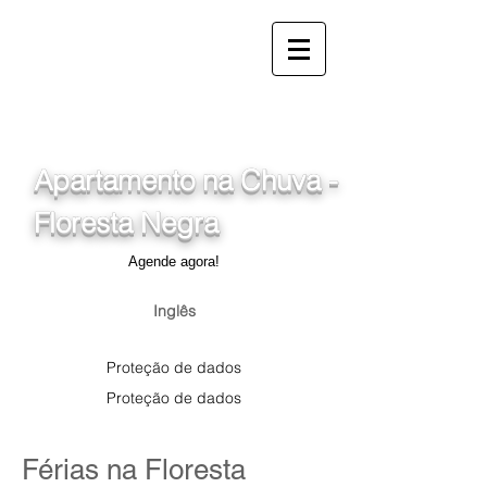
info@ferienwohnung.holiday
_cc781905-5cde-3194-
bb3b-136_d875b-
1cf5_d0755
Apartamento na Chuva -
Floresta Negra
Agende agora!
Inglês
Proteção de dados
Proteção de dados
Férias na Floresta