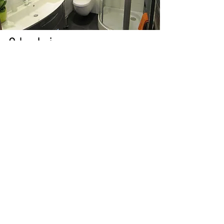
O banheiro
O banheiro tem chuveiro, vaso
sanitário, pia, secador de cabelo,
espelho de aumento, sabonete, gel
de banho, lenços faciais e toalhas
e toalhas de banho. Um grande
espelho, espaço de
armazenamento suficiente e uma
janela externa. By the way, há um
lavabo separado.
Tal como todo o apartamento está
equipado com piso radiante, a
casa de banho também tem piso
radiante com aquecedor de