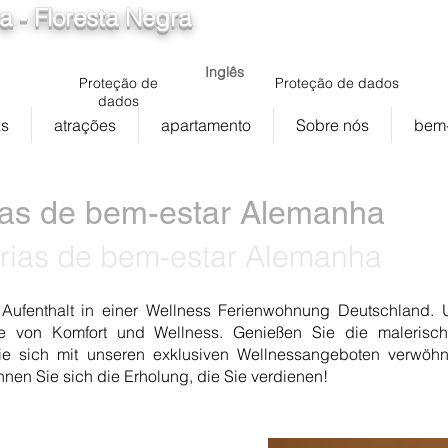
 - Floresta Negra
info@ferienwohnung.holiday
5cde-3194-bb3b-136_d875b
Inglês
Proteção de
Proteção de dados
dados
as
atrações
apartamento
Sobre nós
bem-
rias de bem-estar Alemanha
érias de bem-estar Alemanha
 Aufenthalt in einer Wellness Ferienwohnung Deutschland.
nce von Komfort und Wellness. Genießen Sie die maleri
e sich mit unseren exklusiven Wellnessangeboten verwöhne
n Sie sich die Erholung, die Sie verdienen!