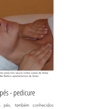
formação, nosso treinador de beleza e bem-
rmações sobre o tratamento. 4 pessoas 2
 casas de bem-estar relaxar casa de campo
oas 1 noite 6 pessoas qualquer 200 4
do Floresta da Baviera. 4 pessoas 2
 casas de bem-estar relaxar casa de campo
oas 1 noite 6 pessoas qualquer 200 4
 4 pessoas 2 pessoas casas de bem-estar
 de esqui casas de férias casa de férias
ão do cliente máquina de lavar louça Mar
ina de lavar roupa Rügen reservar
a alojamento noites casas de férias casa
entos de férias noites áreas de esqui
e férias Mar do Norte relaxar 2016
avar louça Mar Báltico any Fewo
em-estar Ostfriesland não fumadores
var roupa Rügen livro Moselle Mecklenburg
na férias de luxo Baabe sentir-se bem
ers animais de estimação sauna. noites
 casa de férias Mar do Norte relaxar 2016
avar louça Mar Báltico qualquer apartamento
rto praia livro sauna noites casas de férias
ar Báltico apartamentos de férias
pés - pedicure
 pés, também conhecidos