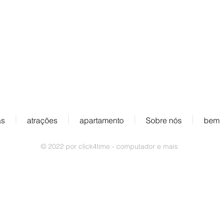
Endereço:
Obere Rainstrasse 4a
D-79297 Winden im Elztal
as
atrações
apartamento
Sobre nós
bem-
© 2022 por click4time - computador e mais