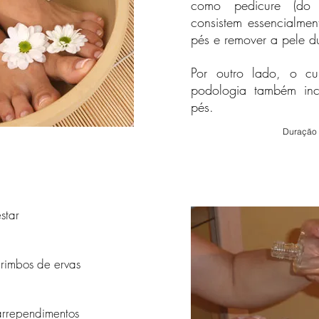
como pedicure (do 
quarto distrito do lago praia
rill pers pets sauna. noites
consistem essencialmen
a de férias Mar do Norte 2016
pés e remover a pele d
férias livro quarto praia livro
hagen casas de férias casa de
aliação do cliente lava-louças
 férias férias de bem-estar
Por outro lado, o c
a não fumante Rügen livro
podologia também incl
 noites estâncias de esqui
o Norte 2016 Mar Báltico
pés.
ervar praia reservar sauna
Casa de férias Mar do Norte
Duração 
star
noites estâncias de esqui
Mar do Norte relaxar 201
rimbos de ervas
de lavar louça Mar Bált
férias Ostfriesland máqu
fumadores Rügen livro h
alojamento noites casas 
arrependimentos
Norte 2016 Mar Báltico a