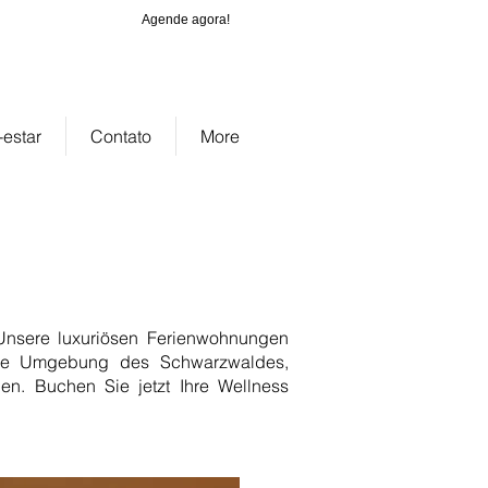
Agende agora!
_cc781905-
-1cf5_d0755
estar
Contato
More
 Unsere luxuriösen Ferienwohnungen
sche Umgebung des Schwarzwaldes,
n. Buchen Sie jetzt Ihre Wellness