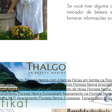
Se você tiver alguma 
treinador de beleza 
fornecer informações so
a Negra
,
Feriado Floresta Negra com crianças
,
Férias em família na Flo
rias do bebê na Floresta Negra
,
Apartamento Floresta Negra proprietá
artamento Floresta Negra Wi-Fi
,
Apartamento de férias Floresta Negra
artamento Floresta Negra Europapark
,
Apartamento na Floresta Negr
egra Wi-Fi
,
Apartamento Floresta Negra 2 pessoas
,
Feriado Bem-Estar