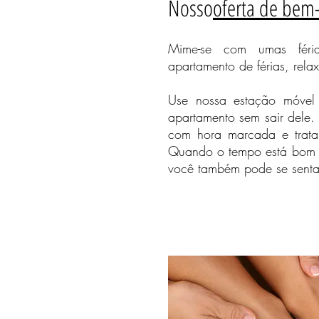
Nosso
oferta de bem-
Mime-se com umas féri
apartamento de férias, relax
Use nossa estação móvel 
apartamento sem sair dele. 
com hora marcada e trat
Quando o tempo está bom 
você também pode se senta
noites áreas de esqui Schönhagen c
Mar do Norte relaxar 2016 avaliaçã
louça Mar Báltico any Fewo apartam
estar Ostfriesland alojamento de fé
máquina de lavar roupa Rügen rese