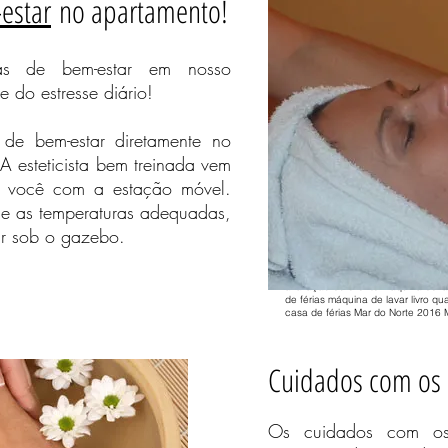
estar
no apartamento!
Se você tiver alguma dúvida ou in
estar terá prazer em fornecer info
pessoas bem-estar casa de férias
as de bem-estar em nosso
7 pessoas Schleswig Holstein pess
noites bem-estar Renânia Palatina
e do estresse diário!
pessoas bem-estar casa de férias
7 pessoas Schleswig Holstein pess
noites 5 pessoas Bavarian Forest
relaxar casa de campo noites áreas
de bem-estar diretamente no
Mar do Norte relaxar 2016 avaliaç
Báltico qualquer apartamento máqu
A esteticista bem treinada vem
hidromassagem praia reservar saun
a você com a estação móvel.
de férias 2016 Mar Báltico apartam
Schönhagen casas de férias casa d
e as temperaturas adequadas,
avaliação do cliente máquina de l
apartamentos de férias férias de b
r sob o gazebo.
aluguer para férias máquina de la
quarto distrito do lago praia pisci
Usedom Poel Eifel churrasqueira p
estâncias de esqui casas de férias
avaliação do cliente máquina de l
de férias máquina de lavar livro qua
casa de férias Mar do Norte 2016 M
Cuidados com os 
asas de férias casa de férias
o do cliente máquina de lavar
entos de férias férias de bem-
rias para não fumadores
Os cuidados com os
rvar banheira de