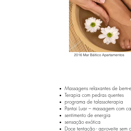
hidromassagem Moselle Mecklenburg 
piscina sentir-se bem Usedom Eifel g
áreas de esqui casas de férias cas
mar Báltico qualquer apartamento de 
sauna noites áreas de esqui Schön
férias Mar do Norte relaxar 2016 av
Mar Báltico qualquer apartamento de
Ostfriesland máquina de lavar roup
hidromassagem Mosela quarto praia
casa de férias casa de férias Mar d
qualquer apartamento de férias res
Alojamento Noites Casas de férias 
2016 Mar Báltico Apartamentos
Massagens relaxantes de bem-e
Terapia com pedras quentes
programa de talassoterapia
Pantai Luar – massagem com ca
sentimento de energia
sensação exótica
Doce tentação - aproveite sem 