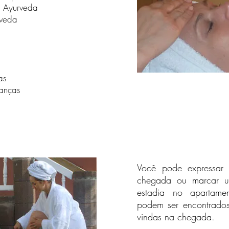
na Ayurveda
veda
as
anças
Você pode expressar
chegada ou marcar u
estadia no apartame
podem ser encontrado
vindas na chegada.