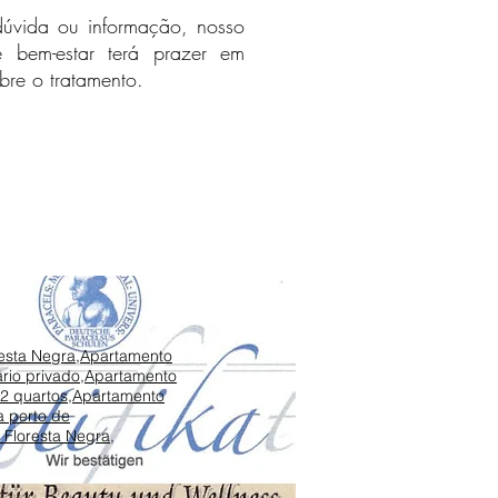
dúvida ou informação, nosso
e bem-estar terá prazer em
bre o tratamento.
resta Negra
,
Apartamento
rio privado
,
Apartamento
 2 quartos
,
Apartamento
a perto de
 Floresta Negra
,