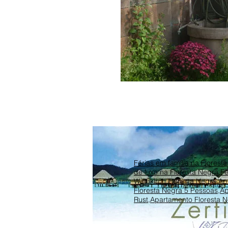
Férias em família na Florest
de luxo na Floresta Negra
,
Fé
Waldkirch Floresta Negra
,
Ap
Floresta Negra 5 Pessoas
,
Ap
Rust
,
Apartamento Floresta N