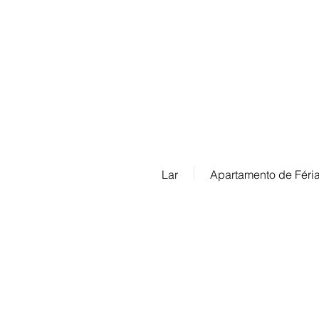
Contate-nos:
info@ferienwohnung.holiday
Telefone: 07685/1650
Lar
Apartamento de Féri