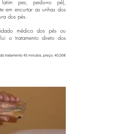
latim pes, pedis=o pé),
te em encurtar as unhas dos
ura dos pés.
uidado médico dos pés ou
ui o tratamento direto dos
do tratamento 45 minutos, preço: 40,00€
 casas de férias casa de férias
6 avaliação do cliente máquina
ico qualquer apartamento de
ina de lavar roupa para não
idromassagem quarto praia
de férias casa de férias Mar do
partamentos de férias