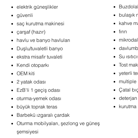
Buzdola
elektrik güneşlikler
bulaşık 
güvenli
kahve m
saç kurutma makinesi
fırın
çarşaf (hazır)
mikroda
havlu ve banyo havluları
davlumba
Duşlu/tuvaletli banyo
Su ısıtıcı
ekstra misafir tuvaleti
Tost mak
Kendi otoparkı
yeterli t
OEM kiti
multiple
2 yatak odası
Çatal bı
EzB'li 1 geçiş odası
deterjan
oturma-yemek odası
kurutma 
büyük toprak teras
Barbekü ızgaralı çardak
Oturma mobilyaları, şezlong ve güneş
şemsiyesi