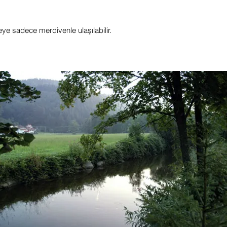
e sadece merdivenle ulaşılabilir.
ara Orman tatil dairesi tatil dairesi yatak odası Feldberg tatil dairesi kiralama
uzey Kara Orman Freiburg tatil Freiburg tatil dairesi Kara Orman tatil dairesi
reiburg tatil dairesi Kara Orman Kuzey Kara Orman Baiersbronn Hinterzarten
isafir puanları havlu Breisgau yatak odası Münstertal nevresim Schonach
uropapark Kaiserstuhl Georgen Alpirsbach özel oda macera havuzu şehir
erkezi Staufen bağlayıcı olmayan çocuk mama sandalyesi az aile dostu
urtwangen. Havlular Breisgau yatak odası Münstertal yatak örtüleri Europapark
aiserstuhl Georgen özel oda macera havuzu şehir merkezi Staufen bağlayıcı
lmayan aile dostu. Yatak çarşafları Breisgau havluları Konuk değerlendirmeleri
atak odası çarşaf tatil evi Georgen özel oda Kara Orman bağlayıcı olmayan tatil
vi tatil evi tatil evi Titisee yatak odalı tatil evi Kuzey Kara Orman Freiburg tatil
airesi Kara Orman tatil evi tatil dairesi Titisee yatak odalı tatil evi Kuzey Kara
rman Freiburg tatil tatil evi Baden Württemberg daire Freiburg yaşayan Neustadt
itap maksimum gece tatili Freiburg tatil tatil dairesi Kara Orman tatil evi.