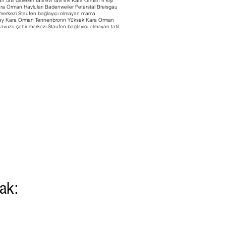
 tatil daireleri Tatil evi Tatil evi Kara Orman 4 kişi
a Orman Havluları Badenweiler Peterstal Breisgau
 merkezi Staufen bağlayıcı olmayan mama
Güney Kara Orman Tennenbronn Yüksek Kara Orman
uzu şehir merkezi Staufen bağlayıcı olmayan tatil
ak: