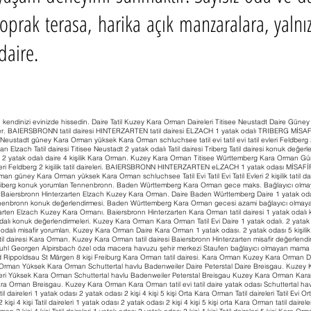
oprak terasa, harika açık manzaralara, yalnızc
daire.
kendinizi evinizde hissedin. Daire Tatil Kuzey Kara Orman Daireleri Titisee Neustadt Daire Güne
aireler. BAIERSBRONN tatil dairesi HINTERZARTEN tatil dairesi ELZACH 1 yatak odalı TRIBERG Mİ
Neustadt güney Kara Orman yüksek Kara Orman schluchsee tatil evi tatil evi tatil evleri Feldberg 2 kişi
rman Elzach Tatil dairesi Titisee Neustadt 2 yatak odalı Tatil dairesi Triberg Tatil dairesi konuk 
işi. 2 yatak odalı daire 4 kişilik Kara Orman. Kuzey Kara Orman Titisee Württemberg Kara Orma
il Evleri Feldberg 2 kişilik tatil daireleri. BAIERSBRONN HINTERZARTEN eLZACH 1 yatak odası
 güney Kara Orman yüksek Kara Orman schluchsee Tatil Evi Tatil Evi Tatil Evleri 2 kişilik tatil d
 Triberg konuk yorumları Tennenbronn. Baden Württemberg Kara Orman gece maks. Bağlayıcı olm
şi Baiersbronn Hinterzarten Elzach Kuzey Kara Orman. Daire Baden Württemberg Daire 1 yatak odalı
nnenbronn konuk değerlendirmesi. Baden Württemberg Kara Orman gecesi azami bağlayıcı olmaya
rzarten Elzach Kuzey Kara Ormanı. Baiersbronn Hinterzarten Kara Orman tatil dairesi 1 yatak oda
lı konuk değerlendirmeleri. Kuzey Kara Orman Kara Orman Tatil Evi Daire 1 yatak odalı. 2 yatak o
lı misafir yorumları. Kuzey Kara Orman Daire Kara Orman 1 yatak odası. 2 yatak odası 5 kişilik. 2 
til dairesi Kara Orman. Kuzey Kara Orman tatil dairesi Baiersbronn Hinterzarten misafir değerlend
l Georgen Alpirsbach özel oda macera havuzu şehir merkezi Staufen bağlayıcı olmayan mama sand
Bad Rippoldsau St Märgen 8 kişi Freiburg Kara Orman tatil dairesi. Kara Orman Kuzey Kara Orman Da
rman Yüksek Kara Orman Schuttertal havlu Badenweiler Daire Peterstal Daire Breisgau. Kuzey 
eleri Yüksek Kara Orman Schuttertal havlu Badenweiler Peterstal Breisgau Kuzey Kara Orman Kara 
 Orman Breisgau. Kuzey Kara Orman Kara Orman tatil evi tatil daire yatak odası Schuttertal havlu 
daireleri 1 yatak odası 2 yatak odası 2 kişi 4 kişi 5 kişi Orta Kara Orman Tatil daireleri Tatil Evi Or
i 4 kişi Tatil daireleri 1 yatak odası 2 yatak odası 2 kişi 4 kişi 5 kişi orta Kara Orman tatil dairele