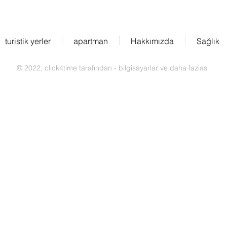
turistik yerler
apartman
Hakkımızda
Sağlık
© 2022, click4time tarafından - bilgisayarlar ve daha fazlası