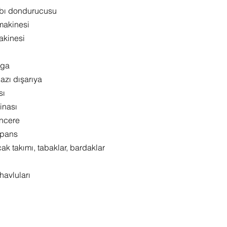
bı dondurucusu
makinesi
akinesi
lga
zı dışarıya
sı
inası
encere
 pans
çak takımı, tabaklar, bardaklar
havluları