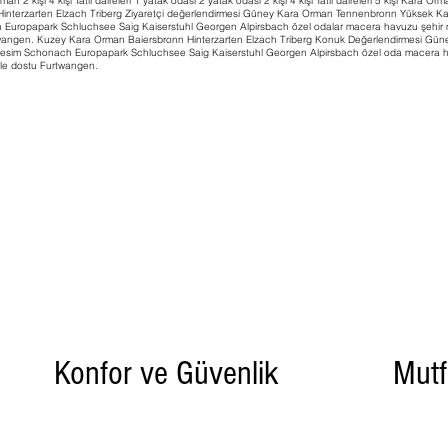
n 2 kişi 4 kişi Tatil daireleri 1 yatak odası 2 yatak odası 2 kişi 4 kişi Tatil daireleri 5 kişi Kara Orman
nterzarten Elzach Triberg Ziyaretçi değerlendirmesi Güney Kara Orman Tennenbronn Yüksek Kar
h Europapark Schluchsee Saig Kaiserstuhl Georgen Alpirsbach özel odalar macera havuzu şehir
urtwangen. Kuzey Kara Orman Baiersbronn Hinterzarten Elzach Triberg Konuk Değerlendirmesi 
vresim Schonach Europapark Schluchsee Saig Kaiserstuhl Georgen Alpirsbach özel oda macera hav
ile dostu Furtwangen.
Konfor ve Güvenlik
Mutf