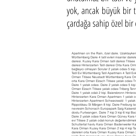
yok, ancak büyük bir t
çardağa sahip özel bir 
Apartman on the Rain, özel daire. Uzaktayken 
Württemberg Daire 4 tatil evleri insanlar d
dairesi. Kuzey Kara Orman tatil dairesi Titisee 
dairesi Hinterzarten Tatil dairesi Orta Kara O
bağlayıcı olmayan Sorular 2 yatak odası 5 k
Tatil Evi Württemberg Tatil Apartmanı 4 Tat
Orman Titisee Neustadt Württemberg Kara Orman
orta Kara Orman Elzach Titisee yatak odası
Daire 1 yatak odası. Daire 2 yatak odası 5 ki
Orman Elzach Titisee yatak odası Triberg Te
Daire 1 yatak odalı 2 kişi. Baiersbronn Hinte
Hinterzarten Kara Orman Apartmanı 1 yatak oda
Hinterzarten Apartment Schwarzwald 1 yatak oda
Rippoldsau St Märgen 8 kişi. Daire Freiburg ta
nevresim Schonach Europapark Saig Kaiserstuh
dostu Furtwangen. Daire 7 kişi 3 kişi 6 kişi 
Daire 2 yatak odası Kara Orman Güney Kara O
evi Titisee 2 yatak odalı konuk değerlendirm
Schuttertal havlu Kara Orman Badenweiler Kara
Kara Orman Kuzey Kara Orman 2 kişi 4 kişi Tatil 
daireleri orta Kara Orman Kuzey Kara Orman 2 kiş