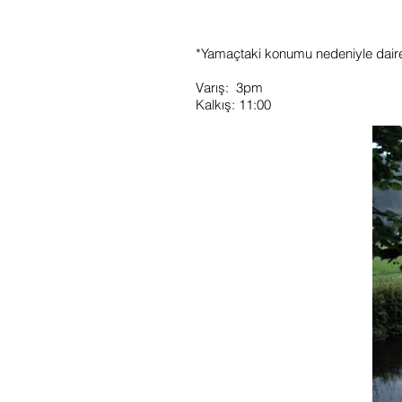
*Yamaçtaki konumu nedeniyle dairey
Varış: 3pm
Kalkış: 11:00
K
K
F
m
E
m
F
K
o
y
e
d
O
k