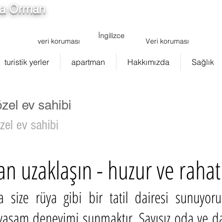
ra Orman
info@ferienwohnung.holiday
5cde-3194-bb3b
İngilizce
veri koruması
Veri koruması
turistik yerler
apartman
Hakkımızda
Sağlık
zel ev sahibi
zel ev sahibi
n uzaklaşın - huzur ve raha
size rüya gibi bir tatil dairesi sunuyor
 yaşam deneyimi sunmaktır. Sayısız oda ve dair