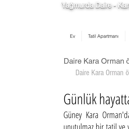
Yağmurda Daire - Ka
Ev
Tatil Apartmanı
Daire Kara Orman ö
Daire Kara Orman ö
Günlük hayatta
Güney Kara Orman'da 
unutulmaz bir tatil ve