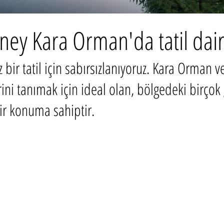
ey Kara Orman'da tatil dair
 bir tatil için sabırsızlanıyoruz. Kara Orman 
ini tanımak için ideal olan, bölgedeki birçok 
ir konuma sahiptir.
Adres:
Obere Rainstrasse 4a
D-79297 Winden im Elztal