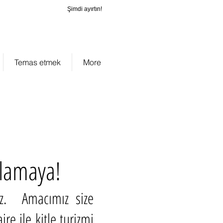
Şimdi ayırtın!
_cc781905-
-136_bad075
Temas etmek
More
tlamaya!
uz. Amacımız size
e ile kitle turizmi