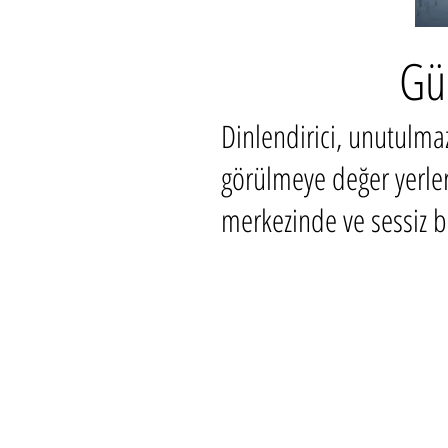
Gün
Dinlendirici, unutulmaz
görülmeye değer yerler
merkezinde ve sessiz b
Bize Ulaşın:
info@ferienwohnung.holiday
Telefon: 07685/1650