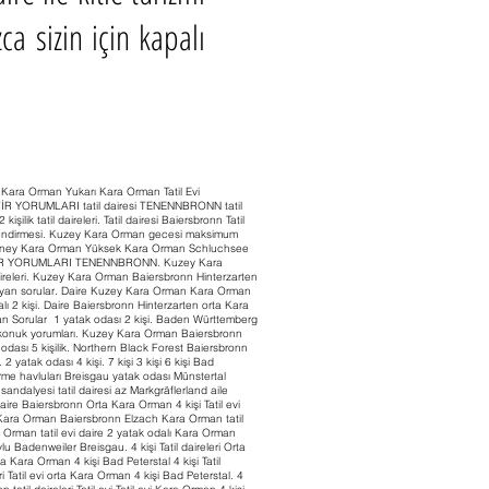
a sizin için kapalı
y Kara Orman Yukarı Kara Orman Tatil Evi
SAFİR YORUMLARI tatil dairesi TENENNBRONN tatil
lik tatil daireleri. Tatil dairesi Baiersbronn Tatil
değerlendirmesi. Kuzey Kara Orman gecesi maksimum
n Güney Kara Orman Yüksek Kara Orman Schluchsee
 MİSAFİR YORUMLARI TENENNBRONN. Kuzey Kara
aireleri. Kuzey Kara Orman Baiersbronn Hinterzarten
ayan sorular. Daire Kuzey Kara Orman Kara Orman
 2 kişi. Daire Baiersbronn Hinterzarten orta Kara
n Sorular 1 yatak odası 2 kişi. Baden Württemberg
lı konuk yorumları. Kuzey Kara Orman Baiersbronn
dası 5 kişilik. Northern Black Forest Baiersbronn
yatak odası 4 kişi. 7 kişi 3 kişi 6 kişi Bad
irme havluları Breisgau yatak odası Münstertal
alyesi tatil dairesi az Markgräflerland aile
ire Baiersbronn Orta Kara Orman 4 kişi Tatil evi
Kara Orman Baiersbronn Elzach Kara Orman tatil
Orman tatil evi daire 2 yatak odalı Kara Orman
Badenweiler Breisgau. 4 kişi Tatil daireleri Orta
ta Kara Orman 4 kişi Bad Peterstal 4 kişi Tatil
ri Tatil evi orta Kara Orman 4 kişi Bad Peterstal. 4