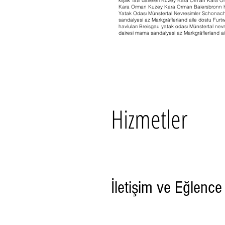
kişilik Tatil daireleri Kuzey Kara Orman Kara Orma
Kara Orman Kuzey Kara Orman Baiersbronn Hi
Yatak Odası Münstertal Nevresimler Schonac
sandalyesi az Markgräflerland aile dostu F
havluları Breisgau yatak odası Münstertal ne
dairesi mama sandalyesi az Markgräflerland a
Hizmetler
İletişim ve Eğlence