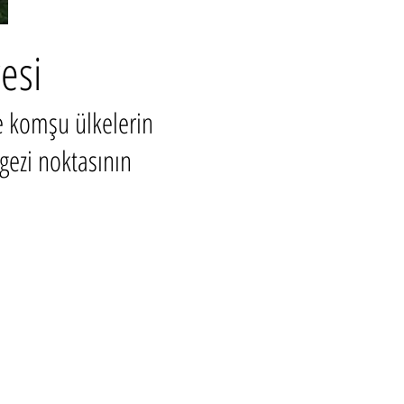
esi
ve komşu ülkelerin
gezi noktasının
Kabul ediyoruz