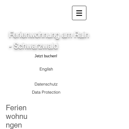
info@ferienwohnung.holiday
07685/1650
Ferienwohnung am Rain
- Schwarzwald
Jetzt buchen!
English
Datenschutz
Data Protection
Ferien
wohnu
ngen