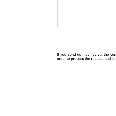
If you send us inquiries via the con
order to process the request and in 
Kontaktieren Sie uns:
info@ferienwohnung.holiday
Tel: 07685/1650