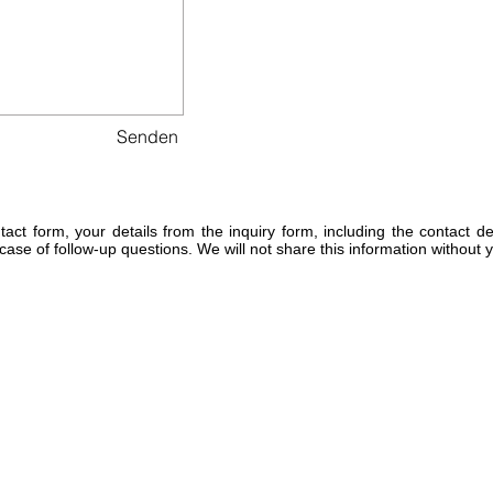
Senden
tact form, your details from the inquiry form, including the contact de
case of follow-up questions. We will not share this information without 
Adresse:
Obere Rainstraße 4a
D-79297 Winden im Elztal