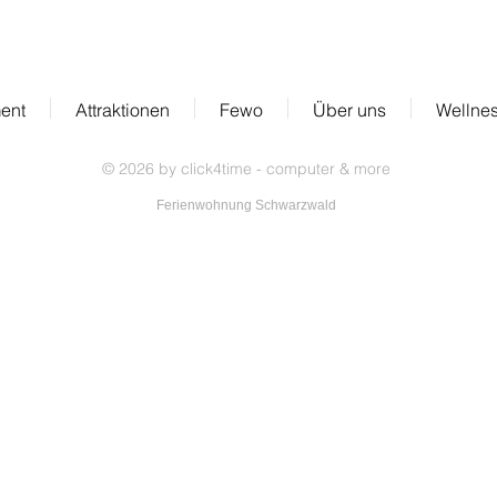
ent
Attraktionen
Fewo
Über uns
Wellne
© 2026
by click4time - computer & more
Ferienwohnung Schwarzwald