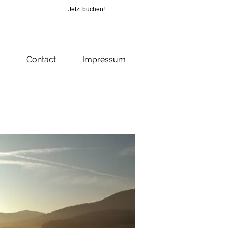
Jetzt buchen!
07685/1650
Contact
Impressum
afzimmer
,
ferienwohnung schwarzwald 5
,
ferienwohnung Elztal schwarzwald
t
,
ferienwohnung schwarzwald Europapark
d
,
ferienwohnung schwarzwald breisgau
onen
,
ferienwohnung schwarzwald privat
ermieter
,
schwarzwald ferienwohnung
en
,
Ferienwohnung Freiburg
,
Traum
laub Ferienwohnungen
,
Fewo Schwarzwald
ld
,
Luxus Ferienwohnung Schwarzwald
,
hnung Schwarzwald WLAN
,
Ferienwohnung
hnung Schwarzwald Wellness
,
Wellness