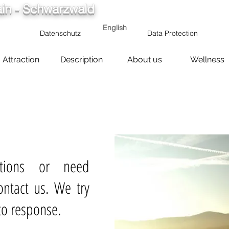
in - Schwarzwald
info@ferienwohnung.holiday
English
Datenschutz
Data Protection
Attraction
Description
About us
Wellness
ferienwohnung schwarzwald 2 schl
Sterne
,
ferienwohnung schwarzwald
tions or need
ferienwohnung schwarzwald bei Rus
ferienwohnung pension schwarzwal
ferienwohnung schwarzwald 5 pers
ontact us. We try
ferienwohnung schwarzwald privatv
ferienwohnung schwarzwald Pfingst
 to response.
Ferienwohnungen Schwarzwald
,
Ur
Privat
,
Familienurlaub im Schwarzwa
Schwarzwald Babyurlaub
,
Ferienwo
Schwarzwald 2 Personen
,
Ferienwo