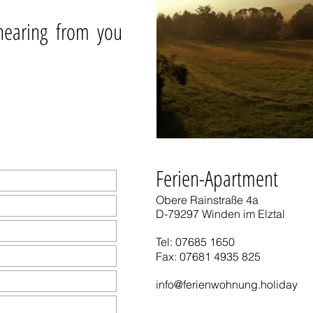
Ferienwohnung Deutschland,
Ferie
im Schwarzwald mit Kindern
,
hearing from you
Ferien-Apartment
Obere Rainstraße 4a
D-79297 Winden im Elztal
Tel: 07685 1650
Fax: 07681 4935 825
info@ferienwohnung.holiday