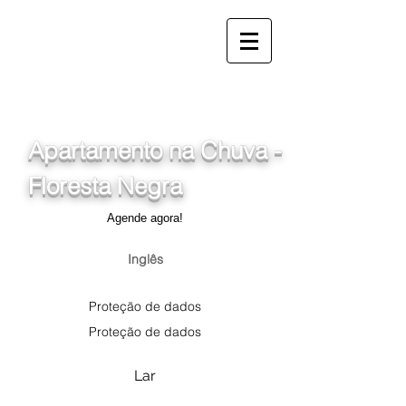
info@ferienwohnung.holiday
_cc781905-5cde-3194-
bb3b-136_d875b-
1cf5_d0755
Apartamento na Chuva -
Floresta Negra
Agende agora!
Inglês
Proteção de dados
Proteção de dados
Lar